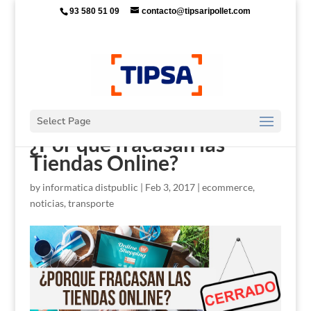
93 580 51 09
contacto@tipsaripollet.com
Select Page
¿Por qué fracasan las
Tiendas Online?
by
informatica distpublic
|
Feb 3, 2017
|
ecommerce
,
noticias
,
transporte